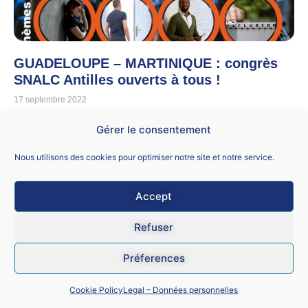
GUADELOUPE – MARTINIQUE : congrès
SNALC Antilles ouverts à tous !
17 septembre 2022
Le SNALC organise un congrès ouvert à tous En
Gérer le consentement
GUADELOUPE : lundi 3 octobre de 9h à 17h au Lycée
Charles Coëffin à Baie-Mahault Inscription
Nous utilisons des cookies pour optimiser notre site et notre service.
Lire la suite »
Accept
Refuser
Préferences
Cookie Policy
Legal – Données personnelles