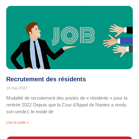
Recrutement des résidents
16 mai 2022
Modalité de recrutement des postes de « résidents » pour la
rentrée 2022 Depuis que la Cour d’Appel de Nantes a rendu
son verdict, le mode de
Lire la suite »