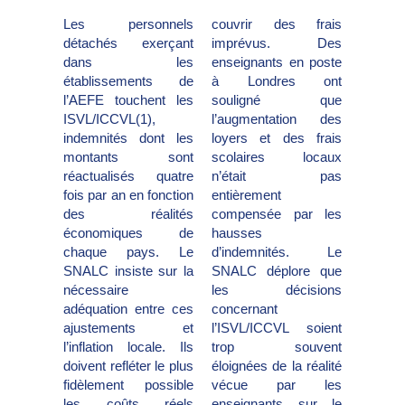
Les personnels
couvrir des frais
détachés exerçant
imprévus. Des
dans les
enseignants en poste
établissements de
à Londres ont
l’AEFE touchent les
souligné que
ISVL/ICCVL(1),
l’augmentation des
indemnités dont les
loyers et des frais
montants sont
scolaires locaux
réactualisés quatre
n’était pas
fois par an en fonction
entièrement
des réalités
compensée par les
économiques de
hausses
chaque pays. Le
d’indemnités. Le
SNALC insiste sur la
SNALC déplore que
nécessaire
les décisions
adéquation entre ces
concernant
ajustements et
l’ISVL/ICCVL soient
l’inflation locale. Ils
trop souvent
doivent refléter le plus
éloignées de la réalité
fidèlement possible
vécue par les
les coûts réels
enseignants sur le