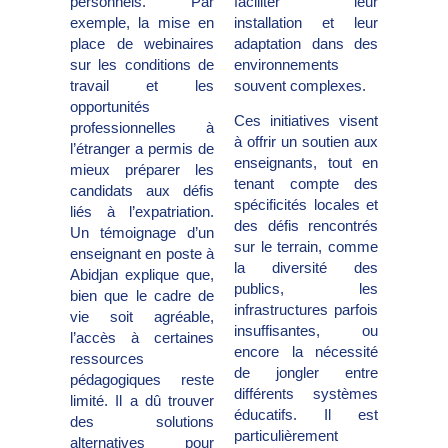
personnels. Par
faciliter leur
exemple, la mise en
installation et leur
place de webinaires
adaptation dans des
sur les conditions de
environnements
travail et les
souvent complexes.
opportunités
Ces initiatives visent
professionnelles à
à offrir un soutien aux
l’étranger a permis de
enseignants, tout en
mieux préparer les
tenant compte des
candidats aux défis
spécificités locales et
liés à l’expatriation.
des défis rencontrés
Un témoignage d’un
sur le terrain, comme
enseignant en poste à
la diversité des
Abidjan explique que,
publics, les
bien que le cadre de
infrastructures parfois
vie soit agréable,
insuffisantes, ou
l’accès à certaines
encore la nécessité
ressources
de jongler entre
pédagogiques reste
différents systèmes
limité. Il a dû trouver
éducatifs. Il est
des solutions
particulièrement
alternatives pour