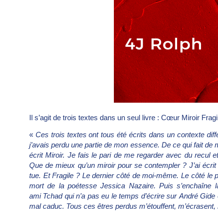
Il s’agit de trois textes dans un seul livre :
Cœur Miroir Fragi
«
Ces trois textes ont tous été écrits dans un contexte diffé
j’avais perdu une partie de mon essence. De ce qui fait de mo
écrit
Miroir
. Je fais le pari de me regarder avec du recul e
Que de mieux qu’un miroir pour se contempler ? J’ai écri
tue. Et
Fragile
? Le dernier côté de moi-même. Le côté le p
mort de la poétesse
Jessica Nazaire
. Puis s’enchaîne
ami
Tchad
qui n’a pas eu le temps d’écrire sur
André Gide
mal caduc. Tous ces êtres perdus m’étouffent, m’écrasent, me