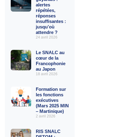
alertes
répétées,
réponses
insuffisantes :
jusqu’où
attendre ?
24 avril 2026
Le SNALC au
cœur de la
Francophonie
au Japon
18 avril 2026
Formation sur
les fonctions
exécutives
(Mars 2025 MIN
– Martinique)
2 avril 2026
RIS SNALC
DETOM :