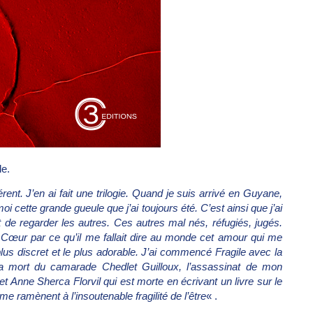
le
.
rent. J’en ai fait une trilogie. Quand je suis arrivé en Guyane,
i cette grande gueule que j’ai toujours été. C’est ainsi que j’ai
t de regarder les autres. Ces autres mal nés, réfugiés, jugés.
t
Cœur
par ce qu’il me fallait dire au monde cet amour qui me
lus discret et le plus adorable. J’ai commencé
Fragile
avec la
 la mort du camarade
Chedlet Guilloux
, l’assassinat de mon
et
Anne Sherca Florvil
qui est morte en écrivant un livre sur le
 ramènent à l’insoutenable fragilité de l’être
« .