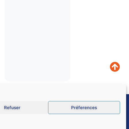
Refuser
Préferences
s légales
CGU
Données personnelles