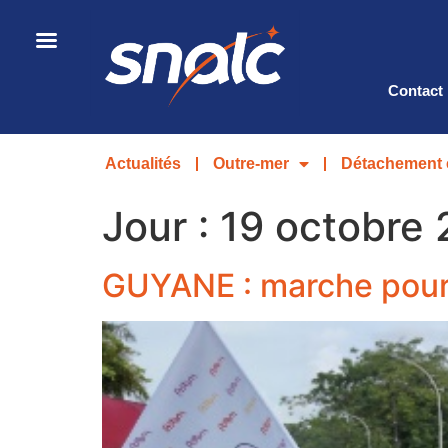
Contact
Actualités
Outre-mer
Détachement 
Jour :
19 octobre
GUYANE : marche pour 