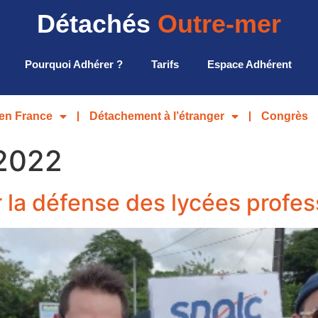
Détachés
Outre-mer
Pourquoi Adhérer ?
Tarifs
Espace Adhérent
en France
Détachement à l’étranger
Congrès
 2022
la défense des lycées profes